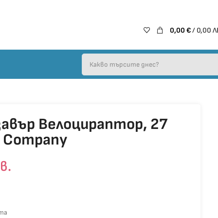
0,00
€
/ 0,00 Л
авър Велоцираптор, 27
t Company
в.
та