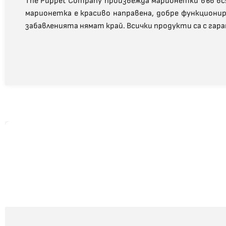
The Puppet Company произвежда марионетки във всяк
марионетка е красиво направена, добре функционир
забавленията нямат край. Всички продукти са с га