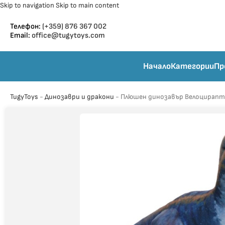
Skip to navigation
Skip to main content
Телефон:
(+359) 876 367 002
Email:
office@tugytoys.com
Начало
Категории
Пр
TugyToys
-
Динозаври и дракони
-
Плюшен динозавър Велоцираптор