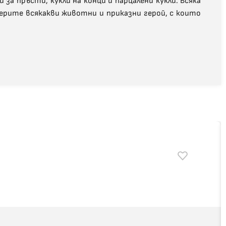
за пръсти, кукли на конци и парцалени кукли. Всяка
мерите всякакви животни и приказни герой, с които