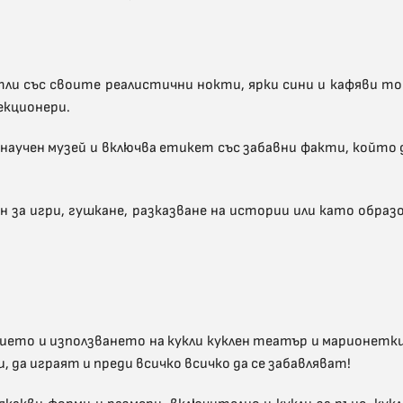
ли със своите реалистични нокти, ярки сини и кафяви тон
екционери.
научен музей и включва етикет със забавни факти, който
ен за игри, гушкане, разказване на истории или като обра
ието и използването на кукли куклен театър и марионетки
а играят и преди всичко всичко да се забавляват!