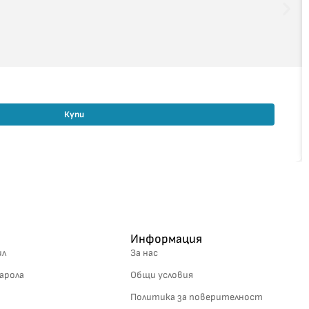
Купи
Информация
ил
За нас
арола
Общи условия
Политика за поверителност