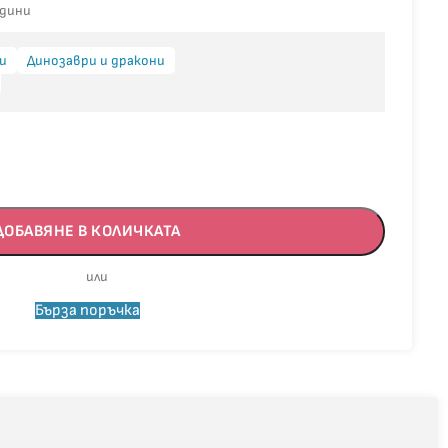
одини
и
Динозаври и дракони
ДОБАВЯНЕ В КОЛИЧКАТА
Бърза поръчка