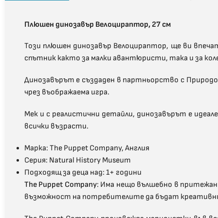
Плюшен динозавър Велоцираптор, 27 см
Този плюшен динозавър Велоцираптор, ще ви впечат
спътник както за малки авантюристи, така и за кол
Динозавърът е създаден в партньорство с Природо
чрез въображаема игра.
Мек и с реалистични детайли, динозавърът е идеал
всички възрасти.
Марка:
The Puppet Company, Англия
Серия: Natural History Museum
Подходящ за деца над:
1
+
години
The Puppet Company
: Има нещо вълшебно в притежан
възможност на потребителите да бъдат креативни, д