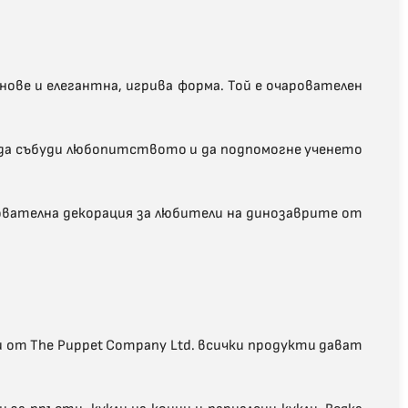
ове и елегантна, игрива форма. Той е очарователен
 да събуди любопитството и да подпомогне ученето
зователна декорация за любители на динозаврите от
 от The Puppet Company Ltd. всички продукти дават