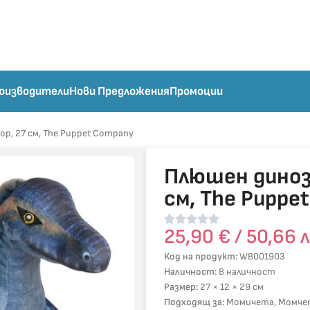
оизводители
Нови Предложения
Промоции
, 27 см, The Puppet Company
Плюшен диноз
см, The Puppe
25,90
€
/ 50,66 л
Код на продукт:
WB001903
Наличност:
В наличност
Размер:
27 × 12 × 29 см
Подходящ за:
Момичета, Момче