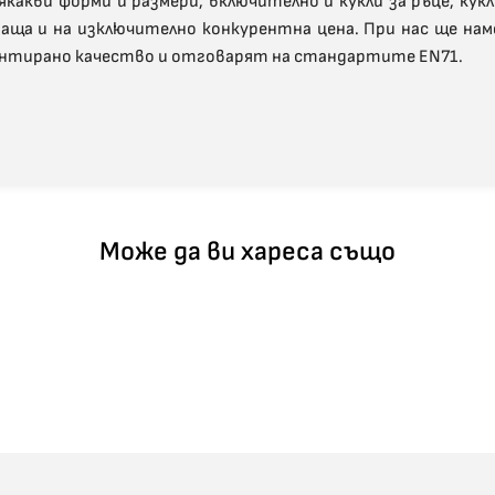
акви форми и размери, включително и кукли за ръце, кукли 
аща и на изключително конкурентна цена. При нас ще на
рантирано качество и отговарят на стандартите EN71.
Може да ви хареса също