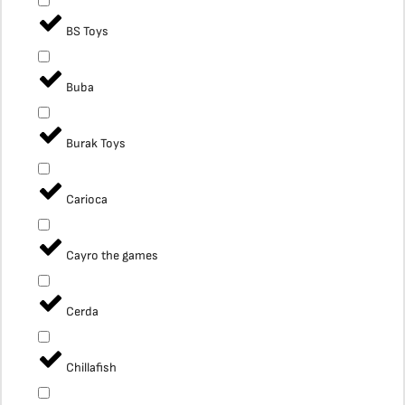
BS Toys
Buba
Burak Toys
Carioca
Cayro the games
Cerda
Chillafish