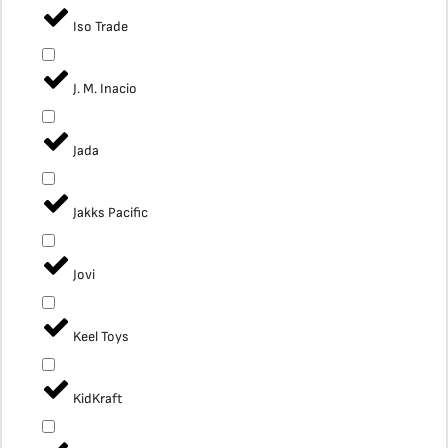
Iso Trade
J. M. Inacio
Jada
Jakks Pacific
Jovi
Keel Toys
KidKraft