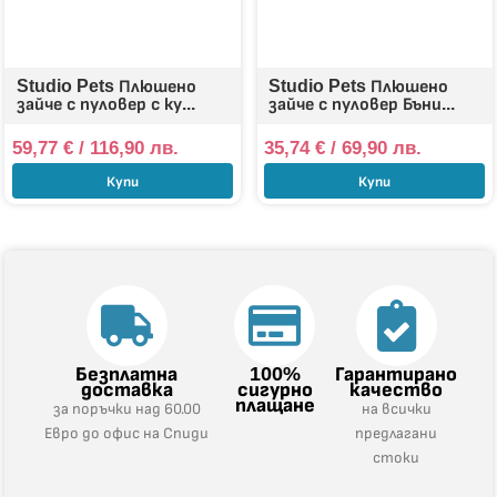
Studio Pets Плюшено
Studio Pets Плюшено
зайче с пуловер с ку...
зайче с пуловер Бъни...
59,77
€
/ 116,90 лв.
35,74
€
/ 69,90 лв.
Купи
Купи
Безплатна
100%
Гарантирано
доставка
сигурно
качество
плащане
за поръчки над 60.00
на всички
Евро до офис на Спиди
предлагани
стоки