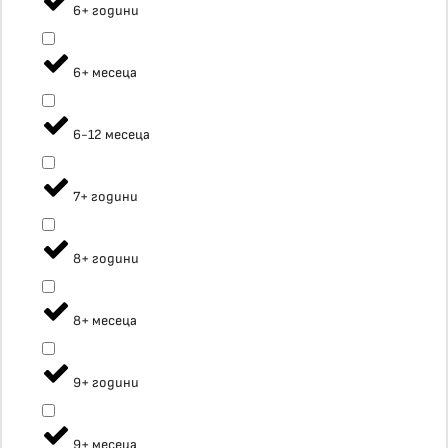
6+ години
6+ месеца
6-12 месеца
7+ години
8+ години
8+ месеца
9+ години
9+ месеца