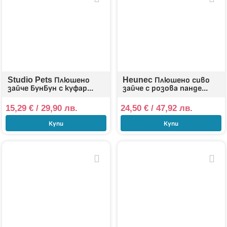
Studio Pets Плюшено
Heunec Плюшено сиво
зайче БунБун с куфар...
зайче с розова панде...
15,29
€
/ 29,90 лв.
24,50
€
/ 47,92 лв.
Купи
Купи