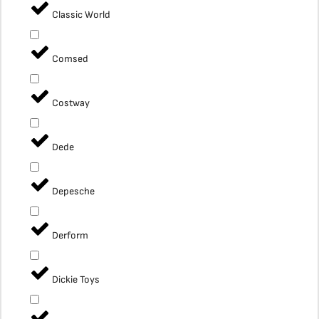
Classic World
Comsed
Costway
Dede
Depesche
Derform
Dickie Toys