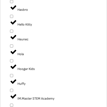
Hasbro
Hello Kitty
Heunec
Hola
Hoogar Kids
Huffy
IM.Master STEM Academy