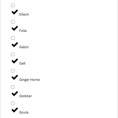
Eitech
Folia
Gabol
Galt
Ginger Home
Globber
Goula