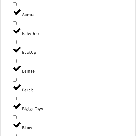
Aurora
BabyOno
BackUp
Bamse
Barbie
Bigjigs Toys
Bluey