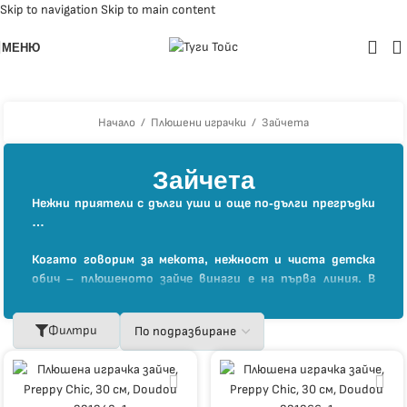
Skip to navigation
Skip to main content
МЕНЮ
Начало
/
Плюшени играчки
/
Зайчета
Зайчета
Нежни приятели с дълги уши и още по-дълги прегръдки
…
Когато говорим за мекота, нежност и чиста детска
обич – плюшеното зайче винаги е на първа линия. В
тази очарователна колекция всяко зайче е посланик на
уют, топлина и спокойствие – съвършено създадено
Филтри
да бъде гушкано, обичано и пазено като съкровище.
При нас, в Туги Тойс, ще откриете разнообразие от
стилни и сладки плюшени зайчета – в различни
размери, цветове и дизайни. Някои са класически с