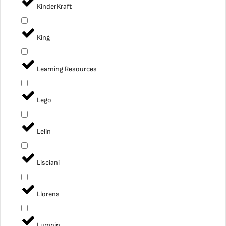
KinderKraft
King
Learning Resources
Lego
Lelin
Lisciani
Llorens
Lumpin