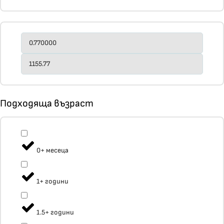
Подходяща възраст
0+ месеца
1+ години
1.5+ години