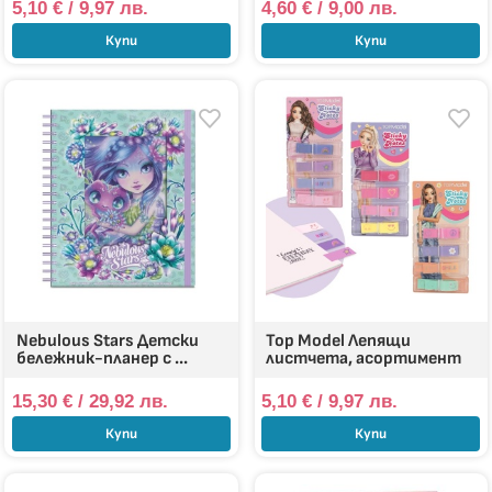
5,10
€
/ 9,97 лв.
4,60
€
/ 9,00 лв.
Купи
Купи
Nebulous Stars Детски
Top Model Лепящи
бележник-планер с ...
листчета, асортимент
15,30
€
/ 29,92 лв.
5,10
€
/ 9,97 лв.
Купи
Купи