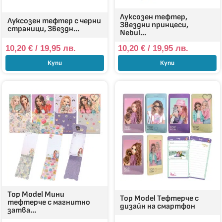
Луксозен тефтер,
Луксозен тефтер с черни
Звездни принцеси,
страници, Звездн...
Nebul...
10,20
€
/ 19,95 лв.
10,20
€
/ 19,95 лв.
Купи
Купи
Top Model Мини
Top Model Тефтерче с
тефтерче с магнитно
дизайн на смартфон
затва...