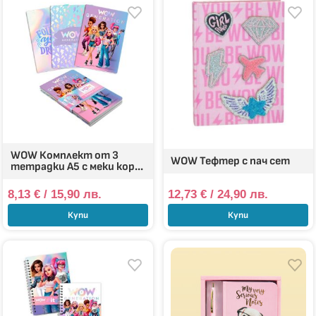
WOW Комплект от 3
WOW Тефтер с пач сет
тетрадки А5 с меки кор...
8,13
€
/ 15,90 лв.
12,73
€
/ 24,90 лв.
Купи
Купи