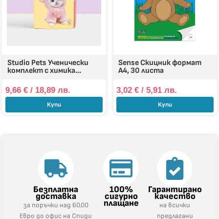
Studio Pets Ученически
Sense Скицник формат
комплект с химика...
А4, 30 листа
9,66
€
/ 18,89 лв.
3,02
€
/ 5,91 лв.
Купи
Купи
Безплатна
100%
Гарантирано
доставка
сигурно
качество
плащане
за поръчки над 60.00
на всички
Евро до офис на Спиди
предлагани