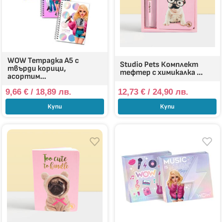
WOW Тетрадка А5 с
Studio Pets Комплект
твърди корици,
тефтер с химикалка ...
асортим...
9,66
€
/ 18,89 лв.
12,73
€
/ 24,90 лв.
Купи
Купи