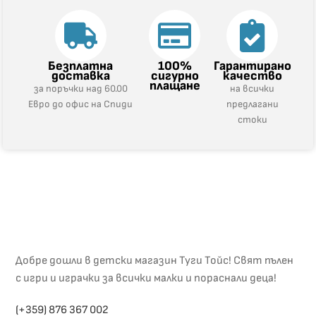
Безплатна
100%
Гарантирано
доставка
сигурно
качество
плащане
за поръчки над 60.00
на всички
Евро до офис на Спиди
предлагани
стоки
Добре дошли в детски магазин Туги Тойс! Свят пълен
с игри и играчки за всички малки и пораснали деца!
(+359) 876 367 002