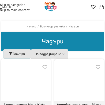
Skip to navigation
МЕНЮ
Skip to main content
Начало
/
Всичко за ученика
/
Чадъри
Чадъри
Филтри
Детски чадър Hello Kitty
Детски чадър, син - Bluey