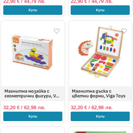
22,90
€
/ 44,79 лв.
22,90
€
/ 44,79 лв.
Купи
Купи
Магнитна мозайка с
Магнитна дъска с
геометрични фигури, V...
цветни форми, Viga Toys
32,20
€
/ 62,98 лв.
32,20
€
/ 62,98 лв.
Купи
Купи