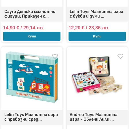
Cayro Детски магнитни
Lelin Toys Магнитна игра
фигури, Приказен с...
с букви и думи ...
14,90
€
/ 29,14 лв.
12,20
€
/ 23,86 лв.
Купи
Купи
Lelin Toys Магнитна игра
Andreu Toys Магнитна
с превозни сред...
игра - Облечи Лили ...