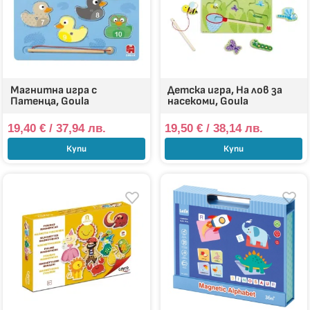
Магнитна игра с
Детска игра, На лов за
Патенца, Goula
насекоми, Goula
19,40
€
/ 37,94 лв.
19,50
€
/ 38,14 лв.
Купи
Купи