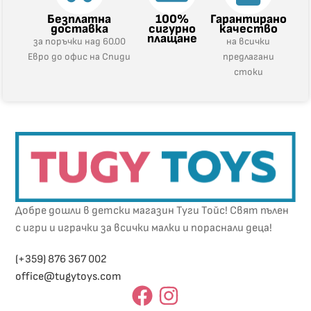
Безплатна
100%
Гарантирано
доставка
сигурно
качество
плащане
за поръчки над 60.00
на всички
Евро до офис на Спиди
предлагани
стоки
Добре дошли в детски магазин Туги Тойс! Свят пълен
с игри и играчки за всички малки и пораснали деца!
(+359) 876 367 002
office@tugytoys.com