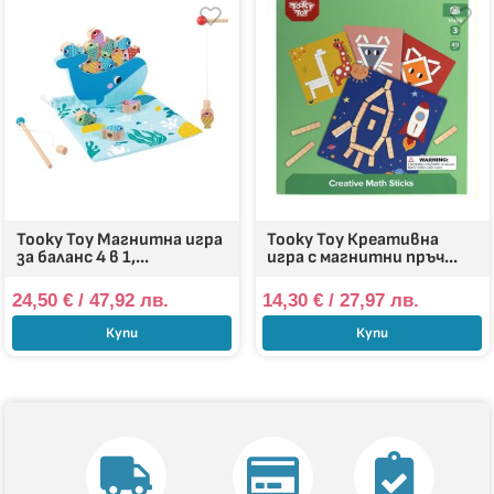
Tooky Toy Магнитна игра
Tooky Toy Креативна
за баланс 4 в 1,...
игра с магнитни пръч...
24,50
€
/ 47,92 лв.
14,30
€
/ 27,97 лв.
Купи
Купи