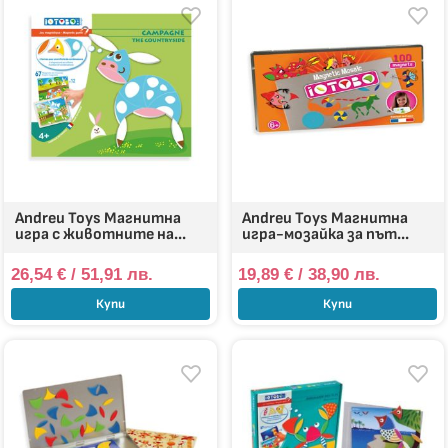
Andreu Toys Магнитна
Andreu Toys Магнитна
игра с животните на...
игра-мозайка за път...
26,54
€
/ 51,91 лв.
19,89
€
/ 38,90 лв.
Купи
Купи