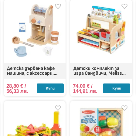
та приготвят „вечеря“ за цялото семейство или отварят собстве
а закуска – творчество, и всяко рязане – малка победа на умението.
Детска дървена кафе
Детски комплект за
машина, с аксесоари,...
игра Сандвичи, Meliss...
28,80
€
/
74,09
€
/
Купи
Купи
56,33 лв.
144,91 лв.