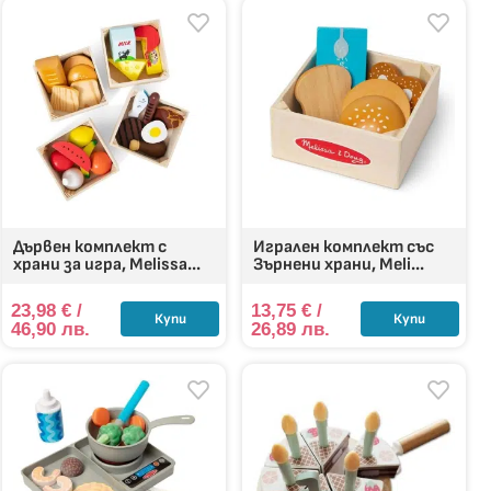
но ресторантче в хола.
Дървен комплект с
Игрален комплект със
храни за игра, Melissa...
Зърнени храни, Meli...
23,98
€
/
13,75
€
/
Купи
Купи
46,90 лв.
26,89 лв.