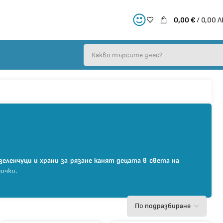
0,00
€
/ 0,00 Л
зеленчуци и храни за рязане канят децата в света на
ички.
вици, питателни сирена и риби, пици за нарязване,
гнитна връзка, което позволява многократно рязане и
е и балансираното хранене. Освен това насърчават