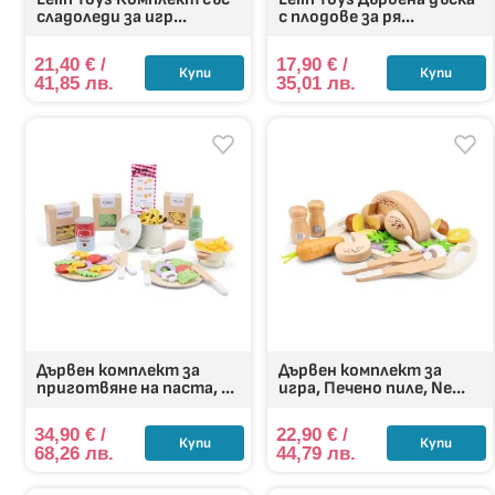
сладоледи за игр...
с плодове за ря...
21,40
€
/
17,90
€
/
Купи
Купи
41,85 лв.
35,01 лв.
Дървен комплект за
Дървен комплект за
приготвяне на паста, ...
игра, Печено пиле, Ne...
34,90
€
/
22,90
€
/
Купи
Купи
68,26 лв.
44,79 лв.