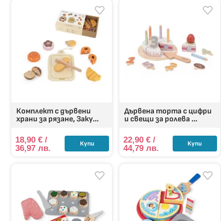
ролевата игра и общуването – независимо дали деца
С дървените храни за рязане всяка хапка е игра, всяк
Комплект с дървени
Дървена торта с цифри
храни за рязане, Заку...
и свещи за ролева ...
18,90
€
/
22,90
€
/
Купи
Купи
36,97 лв.
44,79 лв.