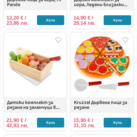
Pando
игра, Ледени близалки...
12,20
€
/
14,90
€
/
Купи
Купи
23,86 лв.
29,14 лв.
Детски комплект за
Kruzzel Дървена пица за
рязане на зеленчуци в...
рязане
21,90
€
/
15,90
€
/
Купи
Купи
42,83 лв.
31,10 лв.