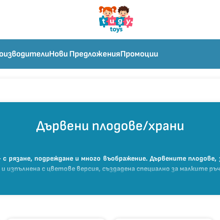
оизводители
Нови Предложения
Промоции
Дървени плодове/храни
– с рязане, подреждане и много въображение. Дървените плодове, 
и изпълнена с цветове версия, създадена специално за малките ръч
лекти: сочни ябълки, банани и ягоди, свежи моркови и краста
яд и още кулинарни изкушения. Повечето храни са с велкро или ма
цията око-ръка, логическото мислене и познанията за хранит