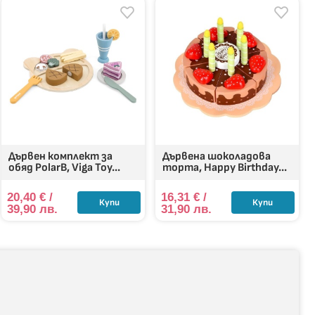
Дървен комплект за
Дървена шоколадова
обяд PolarB, Viga Toy...
торта, Happy Birthday...
20,40
€
/
16,31
€
/
Купи
Купи
39,90 лв.
31,90 лв.