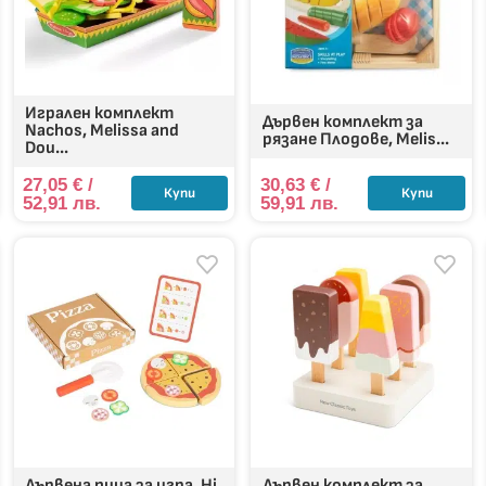
Игрален комплект
Дървен комплект за
Nachos, Melissa and
рязане Плодове, Melis...
Dou...
27,05
€
/
30,63
€
/
Купи
Купи
52,91 лв.
59,91 лв.
Дървена пица за игра, Hi
Дървен комплект за