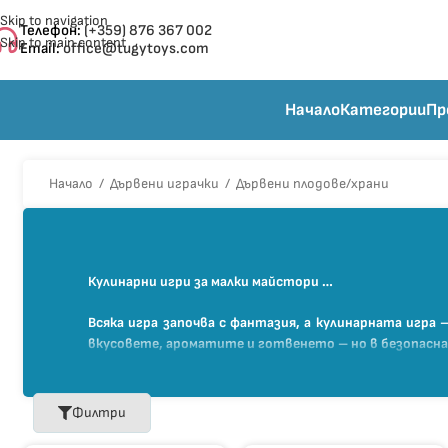
Skip to navigation
Телефон:
(+359) 876 367 002
Skip to main content
Email:
office@tugytoys.com
Начало
Категории
Пр
Начало
/
Дървени играчки
/
Дървени плодове/храни
Кулинарни игри за малки майстори …
Всяка игра започва с фантазия, а кулинарната игра 
вкусовете, ароматите и готвенето – но в безопасна 
Открийте нашата богата палитра от тематични комп
сладоледи, торти, тостери със закуски, кутии за об
сглобяване с включените дървени ножчета и дъски.
Филтри
Тези играчки развиват фината моторика, координа