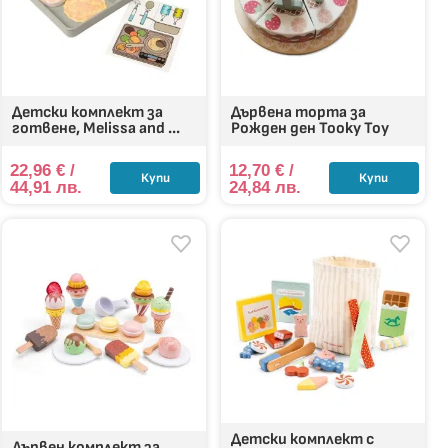
Детски комплект за
Дървена торта за
готвене, Melissa and ...
Рожден ден Tooky Toy
22,96
€
/
12,70
€
/
Купи
Купи
44,91 лв.
24,84 лв.
Детски комплект с
Дървен комплект за