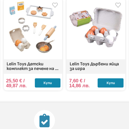
Lelin Toys Детски
Lelin Toys Дървени яйца
комплект за печене на ...
за игра
25,50
€
/
7,60
€
/
Купи
Купи
49,87 лв.
14,86 лв.