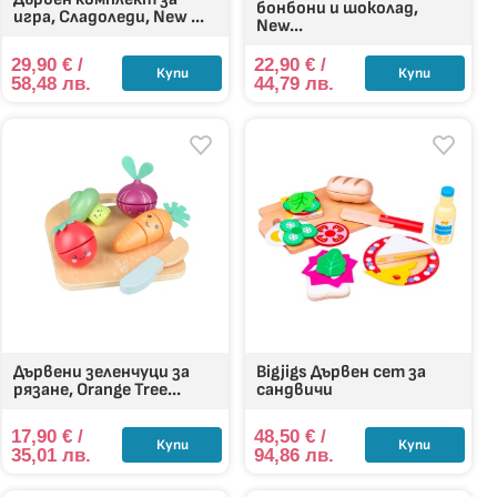
бонбони и шоколад,
игра, Сладоледи, New ...
New...
29,90
€
/
22,90
€
/
Купи
Купи
58,48 лв.
44,79 лв.
Дървени зеленчуци за
Bigjigs Дървен сет за
рязане, Orange Tree...
сандвичи
17,90
€
/
48,50
€
/
Купи
Купи
35,01 лв.
94,86 лв.