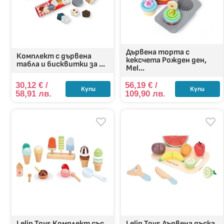
Дървена торта с
Комплект с дървена
кексчета Рожден ден,
табла и бисквитки за ...
Mel...
30,12
€
/
56,19
€
/
Купи
Купи
58,91 лв.
109,90 лв.
Lelin Toys Комплект със
Lelin Toys Дървена дъска