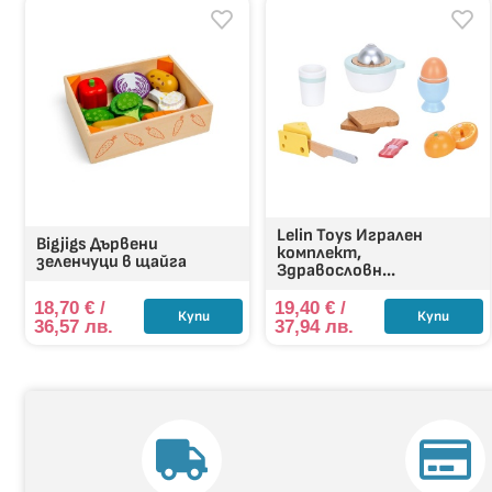
Lelin Toys Игрален
Bigjigs Дървени
комплект,
зеленчуци в щайга
Здравословн...
18,70
€
/
19,40
€
/
Купи
Купи
36,57 лв.
37,94 лв.