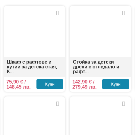
пасността и дълготрайността – масивна дървесина, MDF 
ункционалните ни решения с текстилни кошчета или комбин
леснява родителите и насърчава децата сами да подреждат лю
с, детската стая се превръща в място, където всичко си има
.
Шкаф с рафтове и
Стойка за детски
кутии за детска стая,
дрехи с огледало и
К...
рафт...
75,90
€
/
142,90
€
/
Купи
Купи
148,45 лв.
279,49 лв.