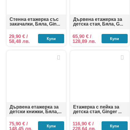
Стенна етажерка със
Дървена етажерка за
закачалки, Бяла, Gin...
детска стая, Бяла, G...
29,90
€
/
65,90
€
/
Купи
Купи
58,48 лв.
128,89 лв.
Дървена етажерка за
Етажерка с пейка за
детски книжки, Бяла,...
детска стая, Ginger ...
75,90
€
/
116,90
€
/
Купи
Купи
148,45 лв.
228,64 лв.