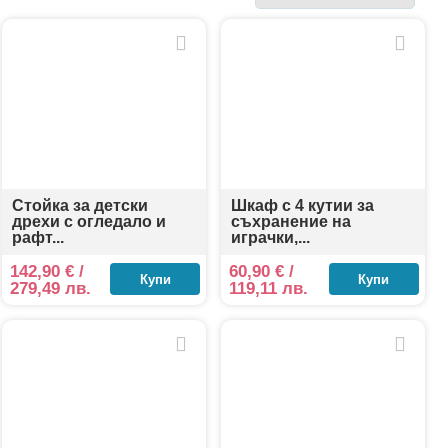
или здрава пластмаса, подходящи за ежедневна
ирани модели с пейки и места за сядане. Всеки
бимите си книги, играчки или дреболии.
 своето място – а децата развиват навици за ред,
Стойка за детски
Шкаф с 4 кутии за
дрехи с огледало и
съхранение на
рафт...
играчки,...
142,90
€
/
60,90
€
/
Купи
Купи
279,49 лв.
119,11 лв.