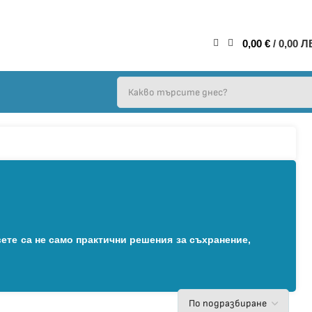
0,00
€
/ 0,00 Л
ете са не само практични решения за съхранение,
е и стабилна конструкция. Цветовете са нежни и
 са във формата на къщички или дървета, което