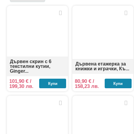
Материалите са подбрани с внимание към безо
употреба. Можете да разгледате също и многоф
артикул е лесен за поддръжка и монтаж, което у
С етажерките и скриновете, подбрани от Туги Той
самостоятелност и естетика от най-ранна възраст
Дървен скрин с 6
Дървена етажерка за
текстилни кутии,
книжки и играчки, Къ...
Ginger...
101,90
€
/
80,90
€
/
Купи
Купи
199,30 лв.
158,23 лв.