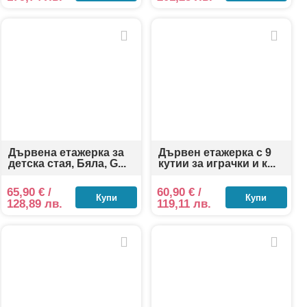
Дървена етажерка за
Дървен етажерка с 9
детска стая, Бяла, G...
кутии за играчки и к...
65,90
€
/
60,90
€
/
Купи
Купи
128,89 лв.
119,11 лв.