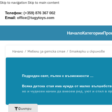
Skip to navigation
Skip to main content
Телефон:
(+359) 876 367 002
Email:
office@tugytoys.com
Начало
Категории
Про
Начало
/
Мебели за детска стая
/
Етажерки и скринове
Подреден свят, пълен с възможности …
Всяка детска стая има нужда от малко вълшебств
но и чудесен начин да внесем ред, уют и стил в п
В селекцията ни ще откриете модели, създадени
хармонични, а дизайнът е игрив, често включв
превръща подреждането в истинска игра.
Филтри