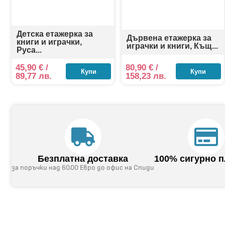
Детска етажерка за
Дървена етажерка за
книги и играчки,
играчки и книги, Къщ...
Руса...
45,90
€
/
80,90
€
/
Купи
Купи
89,77 лв.
158,23 лв.
Безплатна доставка
100% сигурно 
за поръчки над 60.00 Евро до офис на Спиди