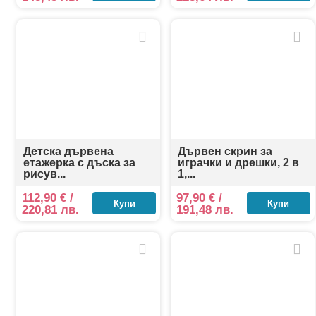
Детска дървена
Дървен скрин за
етажерка с дъска за
играчки и дрешки, 2 в
рисув...
1,...
112,90
€
/
97,90
€
/
Купи
Купи
220,81 лв.
191,48 лв.