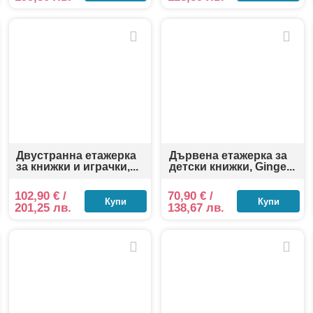
Двустранна етажерка
Дървена етажерка за
за книжки и играчки,...
детски книжки, Ginge...
102,90
€
/
70,90
€
/
Купи
Купи
201,25 лв.
138,67 лв.