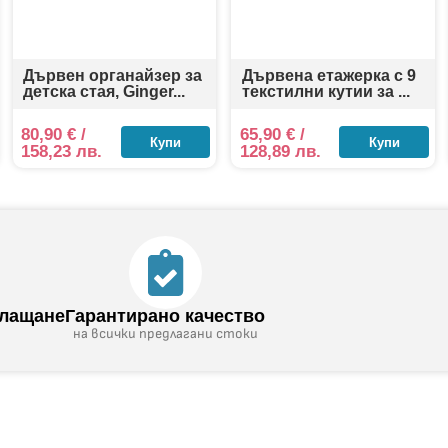
Дървен органайзер за
Дървена етажерка с 9
детска стая, Ginger...
текстилни кутии за ...
80,90
€
/
65,90
€
/
Купи
Купи
158,23 лв.
128,89 лв.
плащане
Гарантирано качество
на всички предлагани стоки