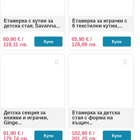
Етажерка с кутии за
Етажерка за играчки с
детска стая, Savanna...
6 текстилни кутии,...
60,90
€
/
65,90
€
/
Купи
Купи
119,11 лв.
128,89 лв.
Детска секция за
Етажерка за детска
книжки и играчки,
стая с форма на
Ginge...
къщич...
91,90
€
/
102,90
€
/
Купи
Купи
179,74 лв.
201,25 лв.