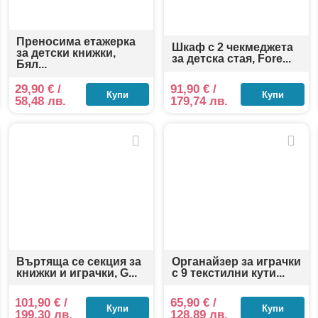
Преносима етажерка
Шкаф с 2 чекмеджета
за детски книжки,
за детска стая, Fore...
Бял...
29,90
€
/
91,90
€
/
Купи
Купи
58,48 лв.
179,74 лв.
Въртяща се секция за
Органайзер за играчки
книжки и играчки, G...
с 9 текстилни кути...
101,90
€
/
65,90
€
/
Купи
Купи
199,30 лв.
128,89 лв.