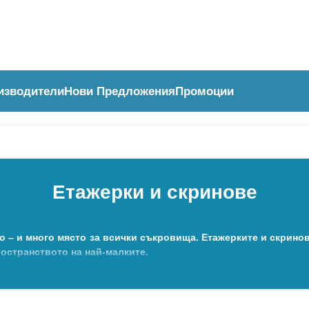
изводители
Нови Предложения
Промоции
Етажерки и скринове
о – и много място за всички съкровища. Етажерките и скринов
ространството на най-малките.
 с мисъл за децата – с достъпна височина, заоблени ръбов
ащ животински мотиви или тематични форми. Някои етажерки