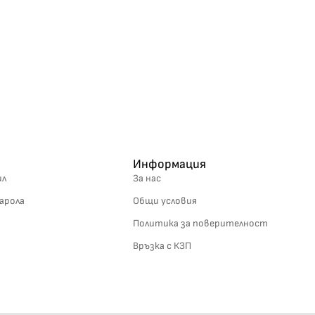
Информация
ил
За нас
арола
Общи условия
Политика за поверителност
Връзка с КЗП