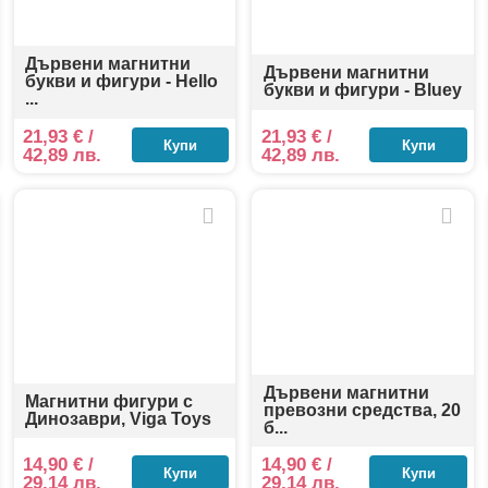
Дървени магнитни
Дървени магнитни
букви и фигури - Hello
букви и фигури - Bluey
...
21,93
€
/
21,93
€
/
Купи
Купи
42,89 лв.
42,89 лв.
Дървени магнитни
Магнитни фигури с
превозни средства, 20
Динозаври, Viga Toys
б...
14,90
€
/
14,90
€
/
Купи
Купи
29,14 лв.
29,14 лв.