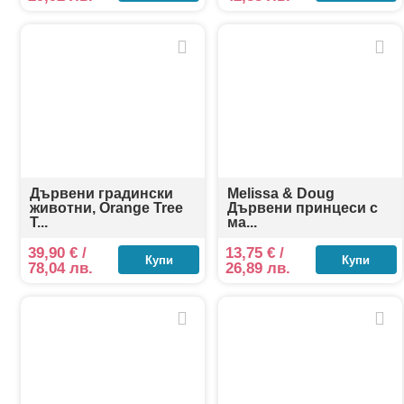
Дървени градински
Melissa & Doug
животни, Orange Tree
Дървени принцеси с
T...
ма...
39,90
€
/
13,75
€
/
Купи
Купи
78,04 лв.
26,89 лв.