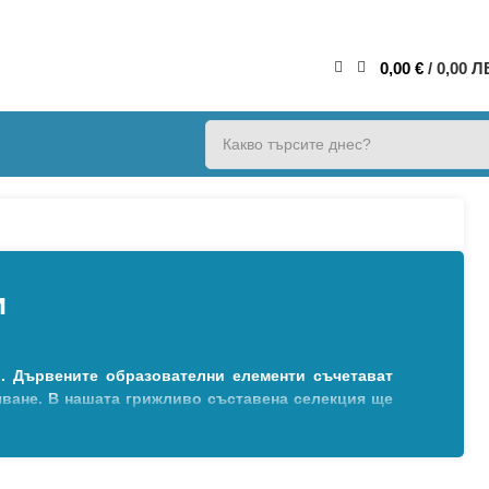
0,00
€
/ 0,00 Л
и
. Дървените образователни елементи съчетават
яване. В нашата грижливо съставена селекция ще
а детето: цветни дървени букви (на български и
 дъска или хладилник. Много от комплектите са
т висококачествено дърво, боядисано с безвредни