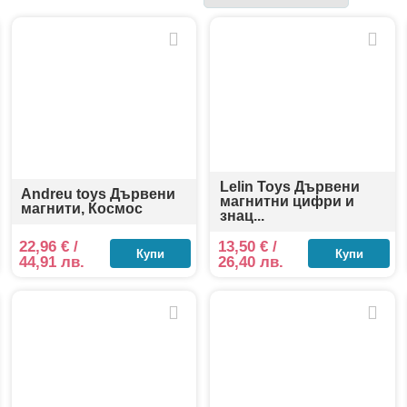
чки.
и числа, развиват фината моторика, паметта, логиката и подг
лищна или начална образователна среда.
Lelin Toys Дървени
Andreu toys Дървени
магнитни цифри и
магнити, Космос
знац...
22,96
€
/
13,50
€
/
Купи
Купи
44,91 лв.
26,40 лв.