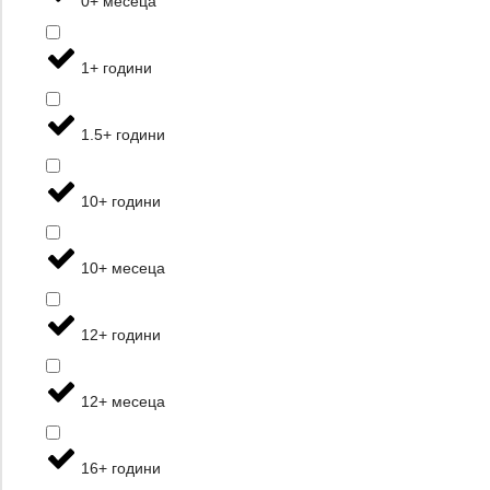
0+ месеца
1+ години
1.5+ години
10+ години
10+ месеца
12+ години
12+ месеца
16+ години