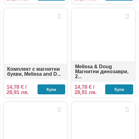
Melissa & Doug
Комплект с магнитни
Магнитни динозаври,
букви, Melissa and D...
2...
14,78
€
/
14,78
€
/
Купи
Купи
28,91 лв.
28,91 лв.