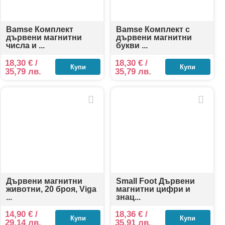
Bamse Комплект
Bamse Комплект с
дървени магнитни
дървени магнитни
числа и ...
букви ...
18,30
€
/
18,30
€
/
Купи
Купи
35,79 лв.
35,79 лв.
Дървени магнитни
Small Foot Дървени
животни, 20 броя, Viga
магнитни цифри и
...
знац...
14,90
€
/
18,36
€
/
Купи
Купи
29,14 лв.
35,91 лв.