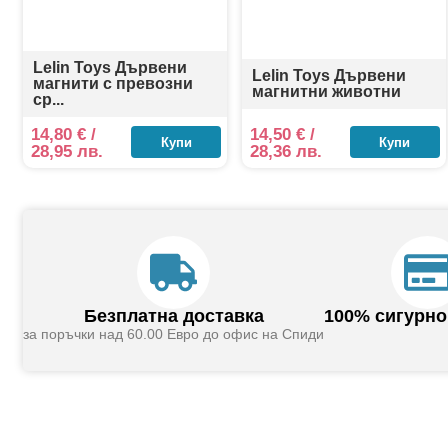
Lelin Toys Дървени
Lelin Toys Дървени
магнити с превозни
магнитни животни
ср...
14,80
€
/
14,50
€
/
Купи
Купи
28,95 лв.
28,36 лв.
Безплатна доставка
100% сигурно
за поръчки над 60.00 Евро до офис на Спиди