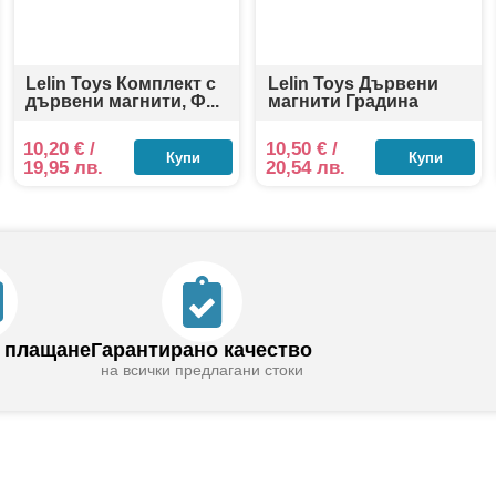
Lelin Toys Комплект с
Lelin Toys Дървени
дървени магнити, Ф...
магнити Градина
10,20
€
/
10,50
€
/
Купи
Купи
19,95 лв.
20,54 лв.
 плащане
Гарантирано качество
на всички предлагани стоки