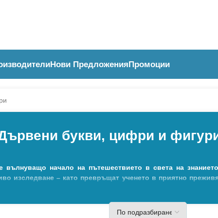
оизводители
Нови Предложения
Промоции
ри
Дървени букви, цифри и фигур
е вълнуващо начало на пътешествието в света на знанието
риво изследване – като превръщат ученето в приятно прежив
ангажират вниманието и подкрепят естественото развитие н
ометрични фигури, както и магнитни елементи за игра върху
, шаблони или дървени табла за сортиране. Изработени са о