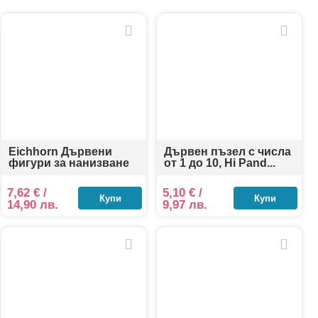
отовката за четене и смятане. Идеални са както за
Eichhorn Дървени
Дървен пъзел с числа
фигури за нанизване
от 1 до 10, Hi Pand...
7,62
€
/
5,10
€
/
Купи
Купи
14,90 лв.
9,97 лв.