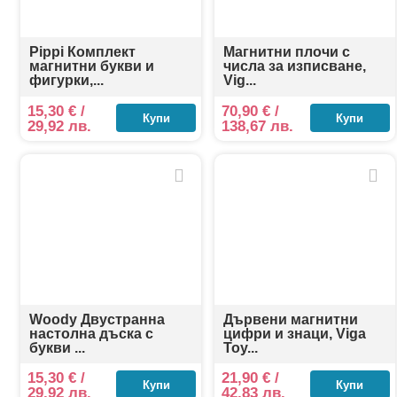
Pippi Комплект
Магнитни плочи с
магнитни букви и
числа за изписване,
фигурки,...
Vig...
15,30
€
/
70,90
€
/
Купи
Купи
29,92 лв.
138,67 лв.
Woody Двустранна
Дървени магнитни
настолна дъска с
цифри и знаци, Viga
букви ...
Toy...
15,30
€
/
21,90
€
/
Купи
Купи
29,92 лв.
42,83 лв.