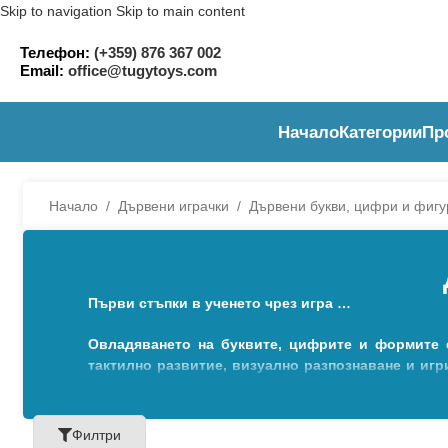
Skip to navigation
Skip to main content
Телефон:
(+359) 876 367 002
Email:
office@tugytoys.com
Начало
Категории
Пр
Начало
/
Дървени играчки
/
Дървени букви, цифри и фигу
Първи стъпки в ученето чрез игра …
Овладяването на буквите, цифрите и формите 
тактилно развитие, визуално разпознаване и иг
откриете специално подбрани комплекти, които 
английски език), цифри от 0 до 9, основни ге
придружени от кутии за съхранение, пъзел дъски
Филтри