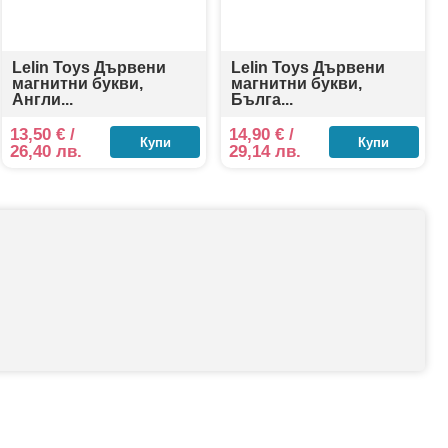
Lelin Toys Дървени
Lelin Toys Дървени
магнитни букви,
магнитни букви,
Англи...
Бълга...
13,50
€
/
14,90
€
/
Купи
Купи
26,40 лв.
29,14 лв.