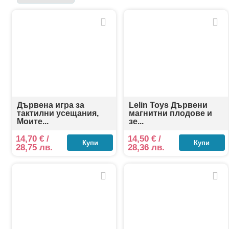
бои и с гладки ръбове – идеални за малките ръчи
Тези играчки подпомагат разпознаването на букви 
домашна употреба, така и като ресурс в предучи
Дървена игра за
Lelin Toys Дървени
тактилни усещания,
магнитни плодове и
Моите...
зе...
14,70
€
/
14,50
€
/
Купи
Купи
28,75 лв.
28,36 лв.