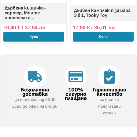
Дървена къщичка-
Дървен комплект за игра
сортер, Моите
3 в 1, Tooky Toy
приятели о...
19,40
€
/ 37,94 лв.
17,90
€
/ 35,01 лв.
Купи
Купи
Безплатна
100%
Гарантирано
доставка
сигурно
качество
плащане
за поръчки над 60.00
на всички
Евро до офис на Спиди
предлагани
стоки