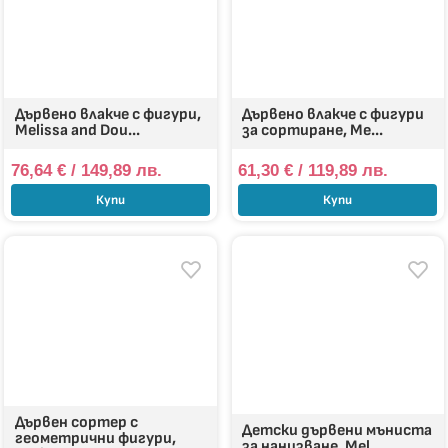
Дървено влакче с фигури,
Дървено влакче с фигури
Melissa and Dou...
за сортиране, Me...
76,64
€
/ 149,89 лв.
61,30
€
/ 119,89 лв.
Купи
Купи
Дървен сортер с
Детски дървени мъниста
геометрични фигури,
за нанизване, Mel...