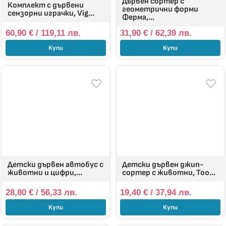
Дървен сортер с
Комплект с дървени
геометрични форми
сензорни играчки, Vig...
Ферма,...
60,90
€
/ 119,11 лв.
31,90
€
/ 62,39 лв.
Купи
Купи
Детски дървен автобус с
Детски дървен джип-
животни и цифри,...
сортер с животни, Too...
28,80
€
/ 56,33 лв.
19,40
€
/ 37,94 лв.
Купи
Купи