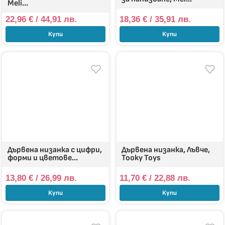
Meli...
22,96
€
/ 44,91 лв.
18,36
€
/ 35,91 лв.
Купи
Купи
Дървена низанка с цифри,
Дървена низанка, Лъвчe,
форми и цветове...
Tooky Toys
13,80
€
/ 26,99 лв.
11,70
€
/ 22,88 лв.
Купи
Купи