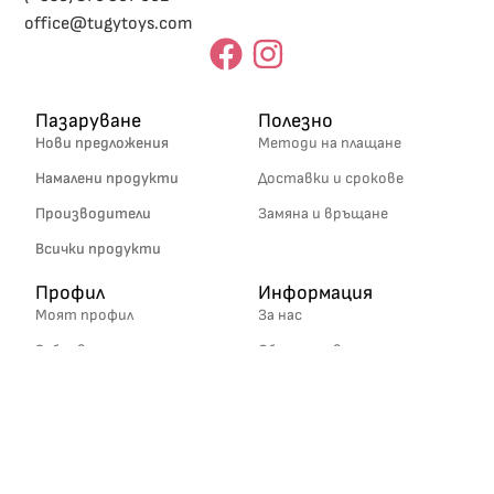
office@tugytoys.com
Пазаруване
Полезно
Нови предложения
Методи на плащане
Намалени продукти
Доставки и срокове
Производители
Замяна и връщане
Всички продукти
Профил
Информация
Моят профил
За нас
Забравена парола
Общи условия
Политика за
поверителност
Връзка с КЗП