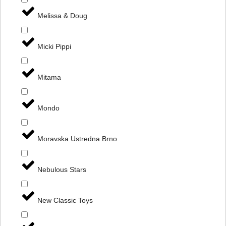
Melissa & Doug
Micki Pippi
Mitama
Mondo
Moravska Ustredna Brno
Nebulous Stars
New Classic Toys