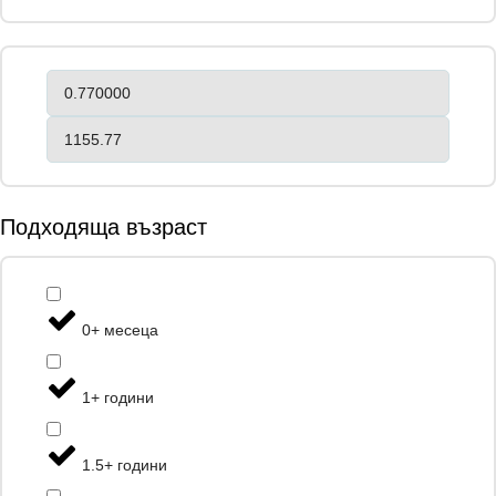
Подходяща възраст
0+ месеца
1+ години
1.5+ години