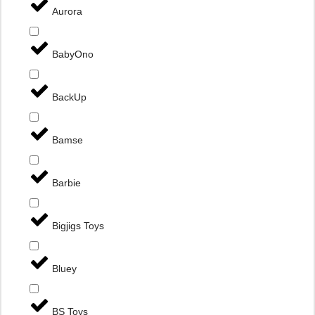
Aurora
BabyOno
BackUp
Bamse
Barbie
Bigjigs Toys
Bluey
BS Toys