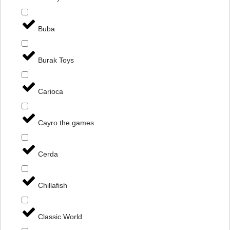
Buba
Burak Toys
Carioca
Cayro the games
Cerda
Chillafish
Classic World