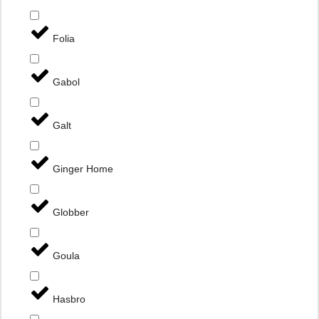
Folia
Gabol
Galt
Ginger Home
Globber
Goula
Hasbro