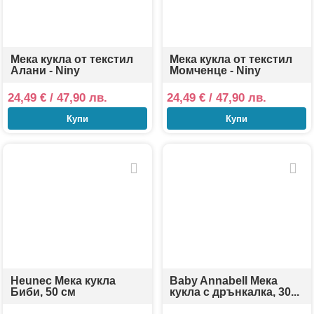
Мека кукла от текстил
Мека кукла от текстил
Алани - Niny
Mомченце - Niny
24,49
€
/ 47,90 лв.
24,49
€
/ 47,90 лв.
Купи
Купи
Heunec Мека кукла
Baby Annabell Мека
Биби, 50 см
кукла с дрънкалка, 30...