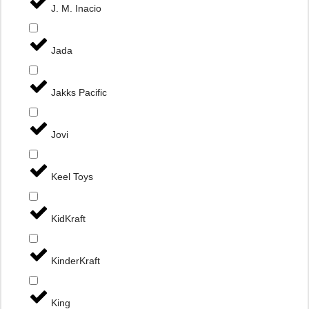
J. M. Inacio
Jada
Jakks Pacific
Jovi
Keel Toys
KidKraft
KinderKraft
King