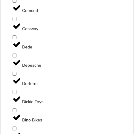
Comsed
Costway
Dede
Depesche
Derform
Dickie Toys
Dino Bikes