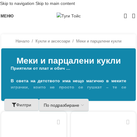
Skip to navigation
Skip to main content
МЕНЮ
Начало
/
Кукли и аксесоари
/
Меки и парцалени кукли
Меки и парцалени кукли
Приятели от плат и обич …
В света на детството има нещо магично в меките
играчки, които не просто се гушкат – те се
превръщат в приятели, спътници и пазители на
сънища. Именно такива са и парцалените кукли – с
Филтри
мекички тела, усмихнати личица и дрехи, които
разказват приказки.
В нашата специална селекция ще откриете
очарователна селекция от текстилни кукли, всяка с
индивидуален характер и излъчване – от