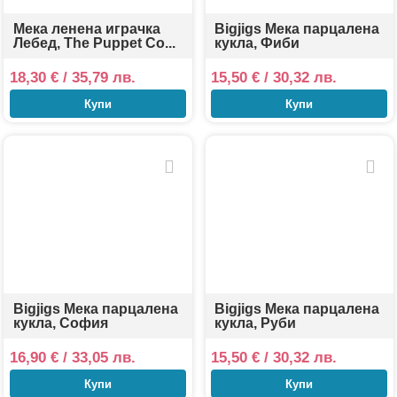
Мека ленена играчка
Bigjigs Мека парцалена
Лебед, The Puppet Co...
кукла, Фиби
18,30
€
/ 35,79 лв.
15,50
€
/ 30,32 лв.
Купи
Купи
Bigjigs Мека парцалена
Bigjigs Мека парцалена
кукла, София
кукла, Руби
16,90
€
/ 33,05 лв.
15,50
€
/ 30,32 лв.
Купи
Купи