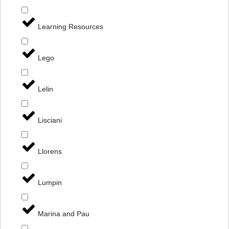
Learning Resources
Lego
Lelin
Lisciani
Llorens
Lumpin
Marina and Pau