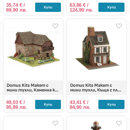
35,74
€
/
63,86
€
/
Купи
Купи
69,90 лв.
124,90 лв.
Domus Kits Макет с
Domus Kits Макет с
мини тухли, Каменна к...
мини тухли, Къща с пл...
49,03
€
/
43,41
€
/
Купи
Купи
95,89 лв.
84,90 лв.