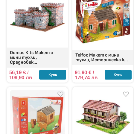
Макетите с мини тухли са чудесен избор за подарък,
тях подкрепяте не само детската игра, а изграждате
Domus Kits Макет с
Teifoc Макет с мини
мини тухли,
тухли, Историческа к...
Средновек...
56,19
€
/
91,90
€
/
Купи
Купи
109,90 лв.
179,74 лв.