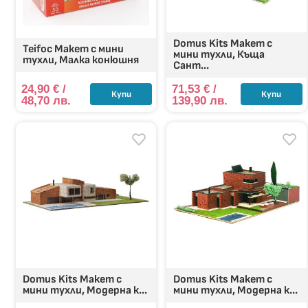
Domus Kits Макет с
Teifoc Макет с мини
мини тухли, Къща
тухли, Малка конюшня
Сант...
24,90
€
/
71,53
€
/
Купи
Купи
48,70 лв.
139,90 лв.
Domus Kits Макет с
Domus Kits Макет с
мини тухли, Модерна к...
мини тухли, Модерна к...