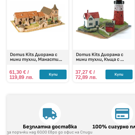
Domus Kits Диорама с
Domus Kits Диорама с
мини тухли, Манасти...
мини тухли, Къща с ...
61,30
€
/
37,27
€
/
Купи
Купи
119,89 лв.
72,89 лв.
Безплатна доставка
100% сигурно п
за поръчки над 60.00 Евро до офис на Спиди