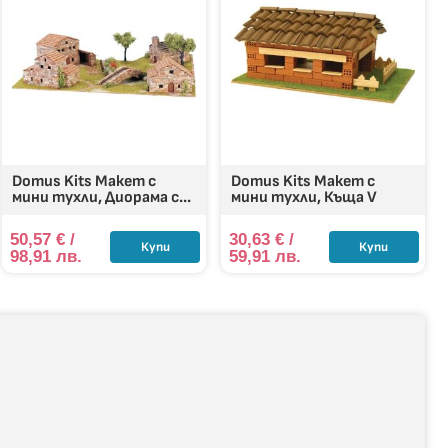
Domus Kits Макет с
Domus Kits Макет с
мини тухли, Диорама с...
мини тухли, Къща V
50,57
€
/
30,63
€
/
Купи
Купи
98,91 лв.
59,91 лв.