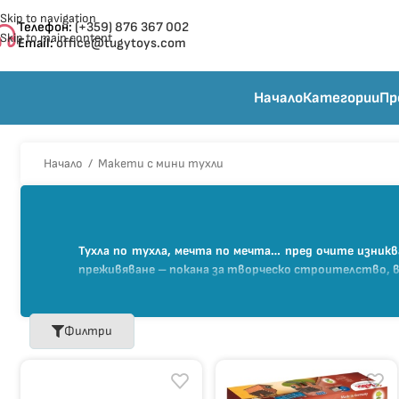
Skip to navigation
Телефон:
(+359) 876 367 002
Skip to main content
Email:
office@tugytoys.com
Начало
Категории
Пр
Начало
/
Макети с мини тухли
Тухла по тухла, мечта по мечта… пред очите изникв
преживяване – покана за творческо строителство, в
Всяка кутия съдържа всичко необходимо за истинск
основа за работа. Тухлите са напълно реалистични,
къщи, мостове, кладенци, кули или цели замъци, като
Филтри
Работата с макетите развива търпението, фината
готовите модели не просто впечатляват – те могат 
предизвикателство и още една стъпка към сбъдната