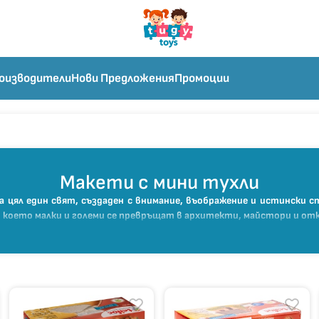
оизводители
Нови Предложения
Промоции
Макети с мини тухли
а цял един свят, създаден с внимание, въображение и истински 
 което малки и големи се превръщат в архитекти, майстори и от
и строителен проект: мини тухлички от глина, „цимент“ за свър
 изпечени и с плътност, която гарантира здравина и възможност 
 всяка постройка носи своя уникален характер.
 моторика, логиката и пространственото мислене. В процеса 
да се разглобят, тухлите да се измият и да се започне нов пр
 мечта.