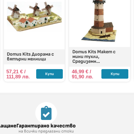
Domus Kits Макет с
Domus Kits Диорама с
мини тухли,
вятърни мелници
Средиземн...
57,21
€
/
46,99
€
/
Купи
Купи
111,89 лв.
91,90 лв.
лащане
Гарантирано качество
на всички предлагани стоки