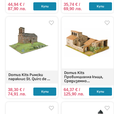
44,94
€
/
35,74
€
/
Купи
Купи
87,90 лв.
69,90 лв.
Domus Kits
Domus Kits Римски
Провинциална къща,
параклис St. Quirc de ...
Средиземно...
38,30
€
/
64,37
€
/
Купи
Купи
74,91 лв.
125,90 лв.