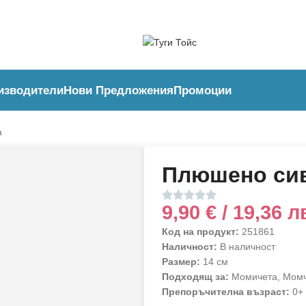
изводители
Нови Предложения
Промоции
a
Плюшено сиво
9,90
€
/ 19,36 л
Код на продукт:
251861
Наличност:
В наличност
Размер:
14 см
Подходящ за:
Момичета, Мом
Препоръчителна възраст:
0+