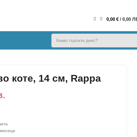
0,00
€
/ 0,00 Л
 коте, 14 см, Rappa
в.
чета
 месеца