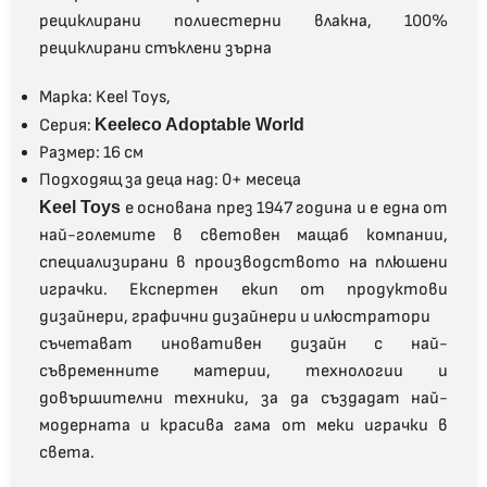
рециклирани полиестерни влакна, 100%
рециклирани стъклени зърна
Марка: Keel Toys,
Серия:
Keeleco Adoptable World
Размер: 16 см
Подходящ за деца над: 0
+
месеца
Keel Toys
е основана през 1947 година и е една от
най-големите в световен мащаб компании,
специализирани в производството на плюшени
играчки. Експертен екип от продуктови
дизайнери, графични дизайнери и илюстратори
съчетават иновативен дизайн с най-
съвременните материи, технологии и
довършителни техники, за да създадат най-
модерната и красива гама от меки играчки в
света.