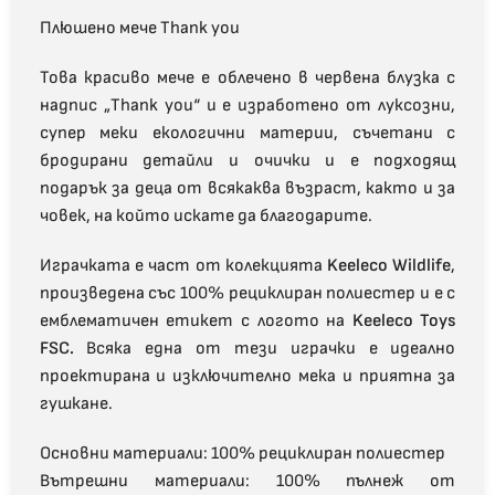
Плюшено мече Thank you
Това красиво мече е облечено в червена блузка с
надпис „Thank you“ и е изработено от луксозни,
супер меки екологични материи, съчетани с
бродирани детайли и очички и е подходящ
подарък за деца от всякаква възраст, както и за
човек, на който искате да благодарите.
Играчката е част от колекцията
Keeleco Wildlife
,
произведена със 100% рециклиран полиестер и е с
емблематичен етикет с логото на
Keeleco Toys
FSC.
Всяка една от тези играчки е идеално
проектирана и изключително мека и приятна за
гушкане.
Основни материали: 100% рециклиран полиестер
Вътрешни материали: 100% пълнеж от