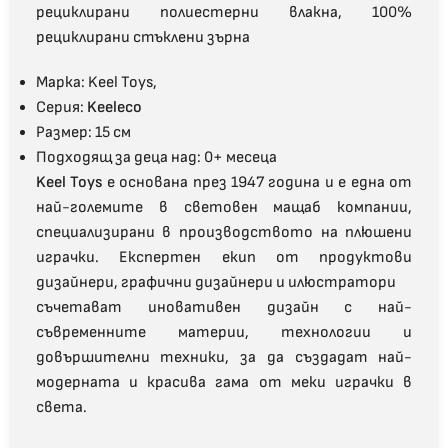
рециклирани полиестерни влакна, 100%
рециклирани стъклени зърна
Марка: Keel Toys,
Серия:
Keeleco
Размер: 15 см
Подходящ за деца над: 0
+
месеца
Keel Toys
е основана през 1947 година и е една от
най-големите в световен мащаб компании,
специализирани в производството на плюшени
играчки. Експертен екип от продуктови
дизайнери, графични дизайнери и илюстратори
съчетават иновативен дизайн с най-
съвременните материи, технологии и
довършителни техники, за да създадат най-
модерната и красива гама от меки играчки в
света.