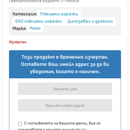
Препоръчителна възраст:
0+ месеца
Категория:
Плюшени играчки
ЕКО плюшени играчки
Динозаври и дракони
Rappa
Марка:
Изчерпан
Този продукт е временно изчерпан.
Оставете Ваш имейл адрес за да ви
уведомим, когато е наличен.
С попълването на вашите данни, Вие се
съгласявате с нашата
политика за