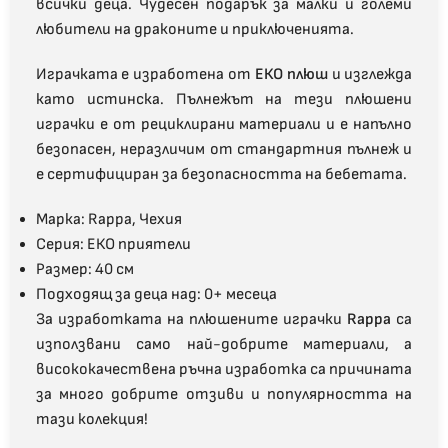
всички деца. Чудесен подарък за малки и големи
любители на драконите и приключенията.
Играчката е изработена от
ЕКО плюш
и изглежда
като истинска. Пълнежът на тези плюшени
играчки е от рециклирани материали и
е напълно
безопасен, неразличим от стандартния пълнеж и
е сертифициран за безопасността на бебетата.
Марка:
Rappa, Чехия
Серия: ЕКО приятели
Размер: 40 см
Подходящ за деца над: 0
+
месеца
За изработката на плюшените играчки
Rappa
са
използвани само най-добрите материали, а
висококачествена ръчна изработка са причината
за много добрите отзиви и популярността на
тази колекция!