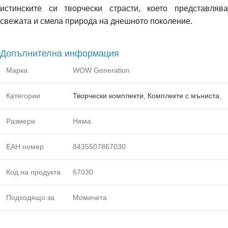
истинските си творчески страсти, което представлява
свежата и смела природа на днешното поколение.
Допълнителна информация
Марка
WOW Generation
Категории
Творчески комплекти
,
Комплекти с мъниста
,
Размери
Няма
ЕАН номер
8435507867030
Код на продукта
67030
Подходящо за
Момичета