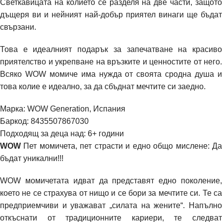
Светкавицата на колието се разделя на две части, защото
дъщеря ви и нейният най-добър приятел винаги ще бъдат
свързани.
Това е идеалният подарък за запечатване на красиво
приятелство и укрепване на връзките и ценностите от него.
Всяко WOW момиче има нужда от своята сродна душа и
това колие е идеално, за да сбъднат мечтите си заедно.
Марка:
WOW Generation, Испания
Баркод: 8435507867030
Подходящ за деца над:
6+ години
WOW
Пет момичета, пет страсти и едно общо мислене: Д
бъдат уникални!!!
WOW момичетата идват да представят едно поколение,
което не се страхува от нищо и се бори за мечтите си. Те са
предприемчиви и уважават „силата на жените“. Напълно
откъснати от традиционните кариери, те следват