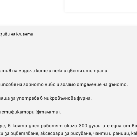
зиви на клиенти
 мотив на модел с коте и нежни цветя отстрани.
псове на горното ниво и голямо отделение на дъното.
дяща за употреба в микровълнова фурна.
 пластификатори (фталати).
бург, в която днес работят около 300 души и е една от
и за оцветяване, аксесоари за рисуване, чанти и раници,