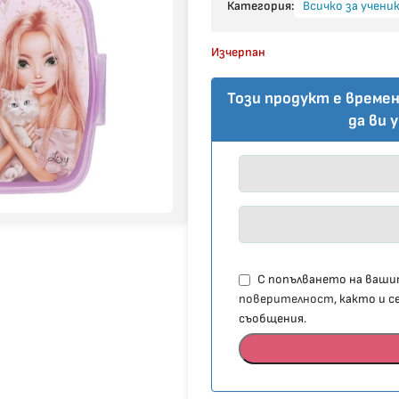
Категория:
Всичко за учени
Изчерпан
Този продукт е времен
да ви 
С попълването на вашит
поверителност
, както и 
съобщения.