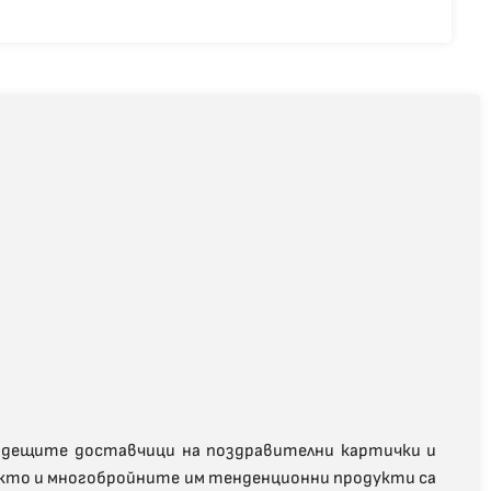
 водещите доставчици на поздравителни картички и
 както и многобройните им тенденционни продукти са