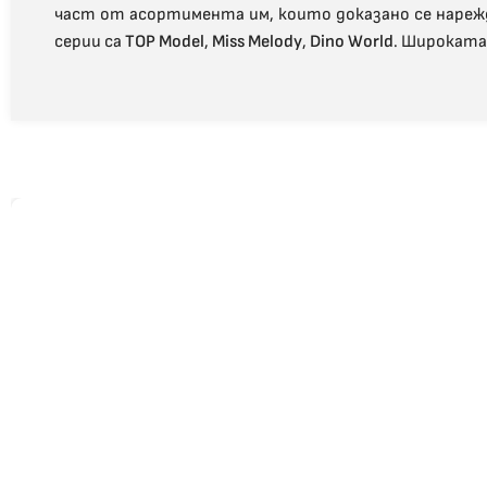
част от асортимента им, които доказано се нарежд
серии са
TOP Model
,
Miss Melody
,
Dino World
. Широката