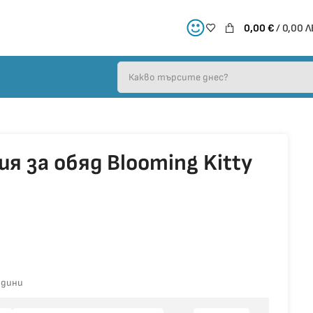
0,00
€
/ 0,00 Л
я за обяд Blooming Kitty
.
одини