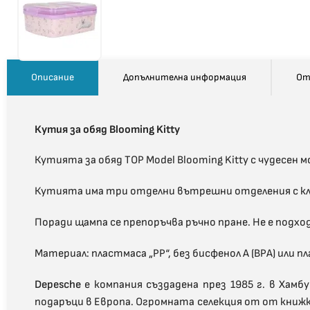
Описание
Допълнителна информация
От
Кутия за обяд Blooming Kitty
Кутията за обяд TOP Model Blooming Kitty с чудесен
Кутията има три отделни вътрешни отделения с кли
Поради щампа се препоръчва ръчно пране. Не е подхо
Материал: пластмаса „PP“, без бисфенол А (BPA) или
Depesche
е компания създадена през 1985 г. в Хам
подаръци в Европа. Огромната селекция от от книжк