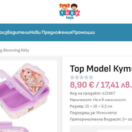
оизводители
Нови Предложения
Промоции
д Blooming Kitty
Top Model Кути
8,90
€
/ 17,41 лв
Код на продукт:
413967
Наличност:
Не е в наличност
Размер:
15 × 18 × 6,5 см
Подходящ за:
Момичета
Препоръчителна възраст:
3+ г