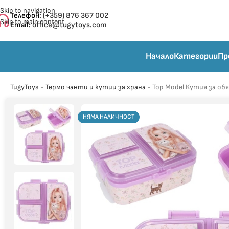
Skip to navigation
Телефон:
(+359) 876 367 002
Skip to main content
Email:
office@tugytoys.com
Начало
Категории
Пр
TugyToys
-
Термо чанти и кутии за храна
-
Top Model Кутия за обя
НЯМА НАЛИЧНОСТ