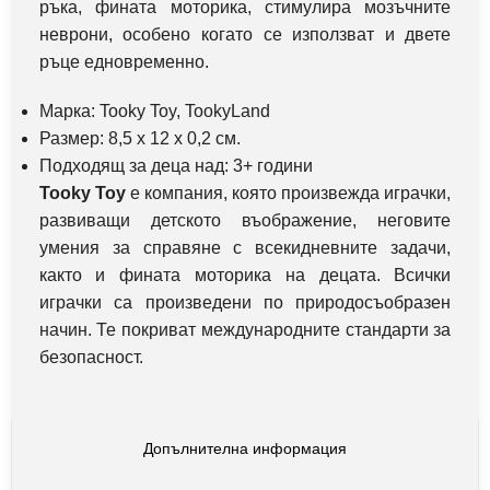
ръка, фината моторика, стимулира мозъчните
неврони, особено когато се използват и двете
ръце едновременно.
Марка: Tooky Toy, TookyLand
Размер: 8,5 х 12 х 0,2 см.
Подходящ за деца над: 3
+
години
Tooky Toy
е компания, която произвежда играчки,
развиващи детското въображение, неговите
умения за справяне с всекидневните задачи,
както и фината моторика на децата. Всички
играчки са произведени по природосъобразен
начин. Те покриват международните стандарти за
безопасност.
Допълнителна информация