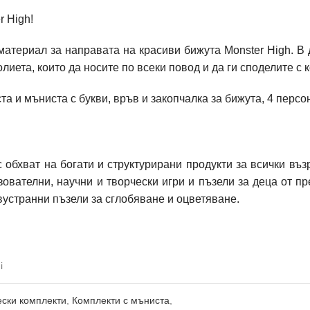
r High!
материал за направата на красиви бижута Monster High. В
лиета, които да носите по всеки повод и да ги споделите с 
ста и мъниста с букви, връв и закопчалка за бижута, 4 пер
с обхват на богати и структурирани продукти за всички въ
зователни, научни и творчески игри и пъзели за деца от п
вустранни пъзели за сглобяване и оцветяване.
i
ески комплекти
,
Комплекти с мъниста
,