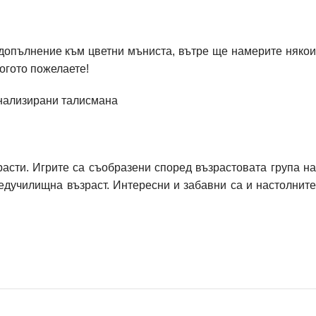
 допълнение към цветни мъниста, вътре ще намерите някои
когото пожелаете!
сонализирани талисмана
зрасти. Игрите са съобразени според възрастовата група н
редучилищна възраст. Интересни и забавни са и настолните