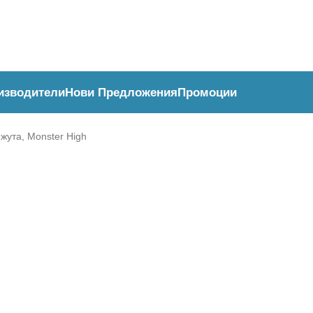
изводители
Нови Предложения
Промоции
ижута, Monster High