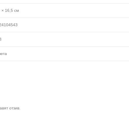
5 × 16,5 см
24104543
3
ета
авят отзив.