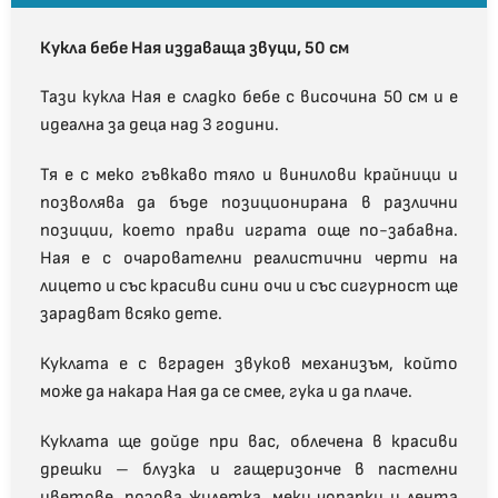
Кукла бебе Ная издаваща звуци, 50 см
Тази кукла Ная е сладко бебе с височина 50 см и е
идеална за деца над 3 години.
Тя е с меко гъвкаво тяло и винилови крайници и
позволява да бъде позиционирана в различни
позиции, което прави играта още по-забавна.
Ная е с очарователни реалистични черти на
лицето и със красиви сини очи и със сигурност ще
зарадват всяко дете.
Куклата е с вграден звуков механизъм, който
може да накара Ная да се смее, гука и да плаче.
Куклата ще дойде при вас, облечена в красиви
дрешки – блузка и гащеризонче в пастелни
цветове, розова жилетка, меки чорапки и лента