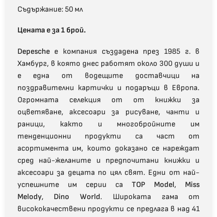
Съдържание: 50 мл
Цената е за 1 брой.
Depesche
е компания създадена през 1985 г. в
Хамбург, в която днес работят около 300 души и
е една от водещите доставчици на
поздравителни картички и подаръци в Европа.
Огромната селекция от от книжки за
оцветяване, аксесоари за рисуване, чанти и
раници, както и многобройните им
тенденционни продукти са част от
асортимента им, които доказано се нареждат
сред най-желаните и предпочитани книжки и
аксесоари за децата по цял свят. Едни от най-
успешните им серии са
TOP Model
,
Miss
Melody
,
Dino World
. Широката гама от
висококачествени продукти се предлага в над 41