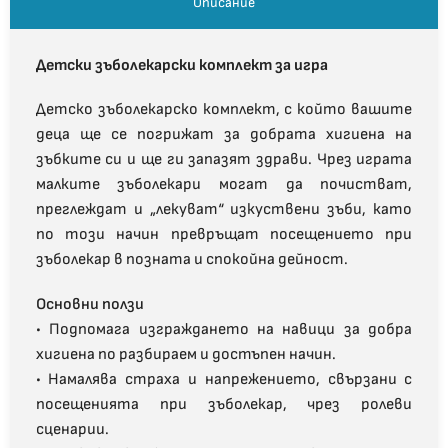
Описание
Детски зъболекарски комплект за игра
Детско зъболекарско комплект, с който вашите
деца ще се погрижат за добрата хигиена на
зъбките си и ще ги запазят здрави. Чрез играта
малките зъболекари могат да почистват,
преглеждат и „лекуват“ изкуствени зъби, като
по този начин превръщат посещението при
зъболекар в позната и спокойна дейност.
Основни ползи
• Подпомага изграждането на навици за добра
хигиена по разбираем и достъпен начин.
• Намалява страха и напрежението, свързани с
посещенията при зъболекар, чрез ролеви
сценарии.