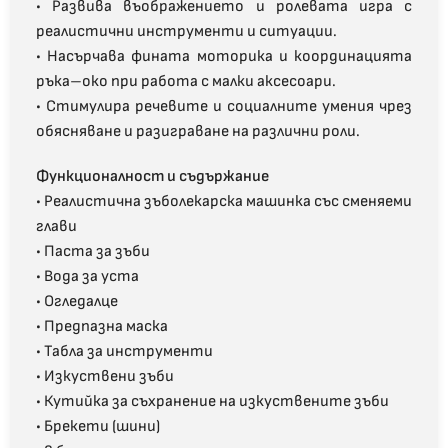
• Развива въображението и ролевата игра с
реалистични инструменти и ситуации.
• Насърчава фината моторика и координацията
ръка–око при работа с малки аксесоари.
• Стимулира речевите и социалните умения чрез
обясняване и разиграване на различни роли.
Функционалност и съдържание
• Реалистична зъболекарска машинка със сменяеми
глави
• Паста за зъби
• Вода за уста
• Огледалце
• Предпазна маска
• Табла за инструменти
• Изкуствени зъби
• Кутийка за съхранение на изкуствените зъби
• Брекети (шини)