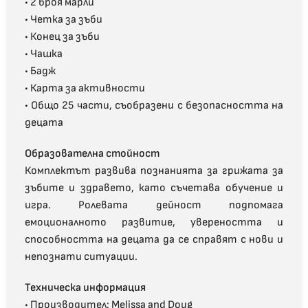
• 2 броя марли
• Четка за зъби
• Конец за зъби
• Чашка
• Бадж
• Карта за активности
• Общо 25 части, съобразени с безопасността на
децата
Образователна стойност
Комплектът развива познанията за грижата за
зъбите и здравето, като съчетава обучение и
игра. Ролевата дейност подпомага
емоционалното развитие, увереността и
способността на децата да се справят с нови и
непознати ситуации.
Техническа информация
• Производител: Melissa and Doug