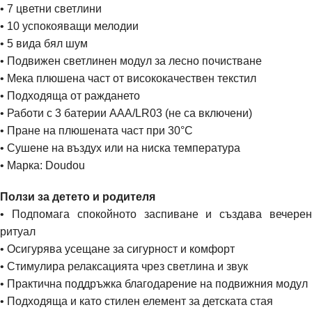
• 7 цветни светлини
• 10 успокояващи мелодии
• 5 вида бял шум
• Подвижен светлинен модул за лесно почистване
• Мека плюшена част от висококачествен текстил
• Подходяща от раждането
• Работи с 3 батерии AAA/LR03 (не са включени)
• Пране на плюшената част при 30°C
• Сушене на въздух или на ниска температура
• Марка
:
Doudou
Ползи за детето и родителя
• Подпомага спокойното заспиване и създава вечерен
ритуал
• Осигурява усещане за сигурност и комфорт
• Стимулира релаксацията чрез светлина и звук
• Практична поддръжка благодарение на подвижния модул
• Подходяща и като стилен елемент за детската стая