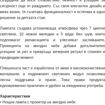
създадена да носи спокойствие, нежност и усещане за
сигурност още от раждането. Със своя елегантен дизайн и
мека визия, тя съчетава функционалност и естетика в едно
решение за детската стая.
Лампата създава успокояваща атмосфера чрез 7 цветни
светлини, 10 нежни мелодии и 5 вида бял шум, които
подпомагат релаксацията и улесняват заспиването.
Проекцията на звездно небе добавя допълнително
усещане за уют и превръща вечерния ритуал в спокоен и
предвидим момент.
Плюшената част е изработена от меки и висококачествени
материали, а подвижният светлинен модул позволява
лесна поддръжка и пране. Това прави продукта
едновременно практичен и удобен за ежедневна употреба.
Характеристики
• Нощна лампа с проектор на звездно небе