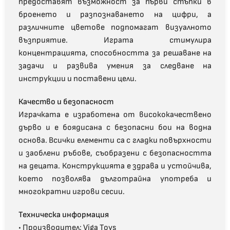
предоставят възможност за първи стъпки в
броенето и разпознаването на цифри, а
различните цветове подпомагат визуалното
възприятие. Играта стимулира
концентрацията, способността за решаване на
задачи и развива умения за следване на
инструкции и поставени цели.
Качество и безопасност
Играчката е изработена от висококачествено
дърво и е боядисана с безопасни бои на водна
основа. Всички елементи са с гладки повърхности
и заоблени ръбове, съобразени с безопасността
на децата. Конструкцията е здрава и устойчива,
което позволява дълготрайна употреба и
многократни игрови сесии.
Техническа информация
• Производител: Viga Toys