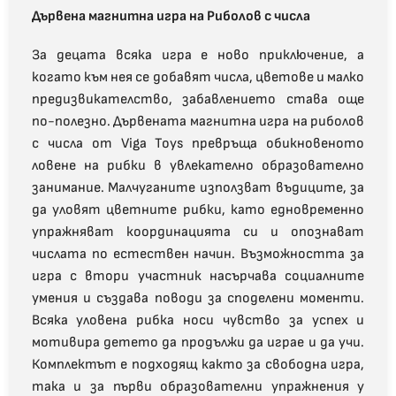
Дървена магнитна игра на Риболов с числа
За децата всяка игра е ново приключение, а
когато към нея се добавят числа, цветове и малко
предизвикателство, забавлението става още
по-полезно. Дървената магнитна игра на риболов
с числа от Viga Toys превръща обикновеното
ловене на рибки в увлекателно образователно
занимание. Малчуганите използват въдиците, за
да уловят цветните рибки, като едновременно
упражняват координацията си и опознават
числата по естествен начин. Възможността за
игра с втори участник насърчава социалните
умения и създава поводи за споделени моменти.
Всяка уловена рибка носи чувство за успех и
мотивира детето да продължи да играе и да учи.
Комплектът е подходящ както за свободна игра,
така и за първи образователни упражнения у