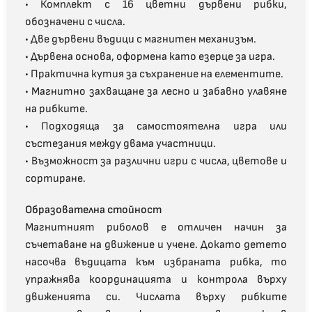
• Комплект с 16 цветни дървени рибки,
обозначени с числа.
• Две дървени въдици с магнитен механизъм.
• Дървена основа, оформена като езерце за игра.
• Практична кутия за съхранение на елементите.
• Магнитно захващане за лесно и забавно улавяне
на рибките.
• Подходяща за самостоятелна игра или
състезания между двама участници.
• Възможност за различни игри с числа, цветове и
сортиране.
Образователна стойност
Магнитният риболов е отличен начин за
съчетаване на движение и учене. Докато детето
насочва въдицата към избраната рибка, то
упражнява координацията и контрола върху
движенията си. Числата върху рибките