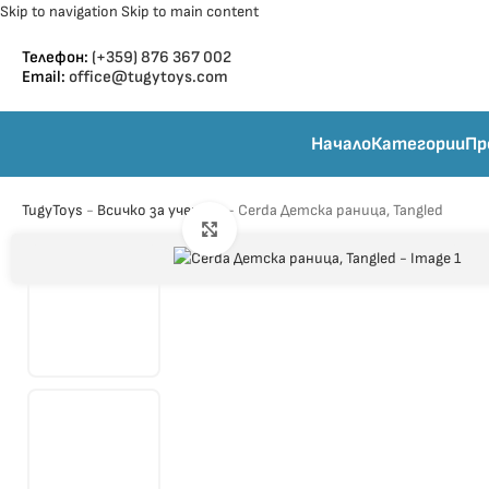
Skip to navigation
Skip to main content
Телефон:
(+359) 876 367 002
Email:
office@tugytoys.com
Начало
Категории
Пр
TugyToys
-
Всичко за ученика
-
Cerda Детска раница, Tangled
Click to enlarge