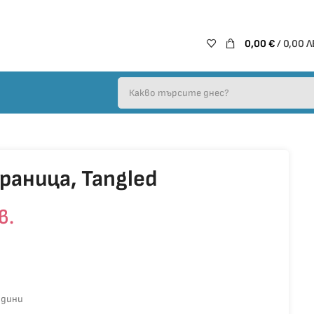
0,00
€
/ 0,00 Л
раница, Tangled
в.
одини