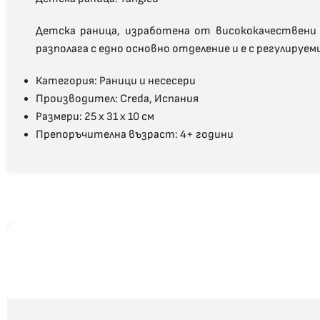
Детска раница, изработена от висококачествени м
разполага с едно основно отделение и е с регулируем
Категория: Раници и несесери
Производител:
Creda, Испания
Размери: 25 х 31 х 10 см
Препоръчителна възраст:
4+
години