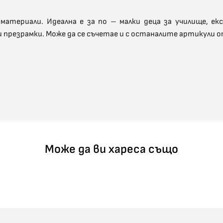
атериали. Идеална е за по – малки деца за училище, екс
и презрамки. Може да се съчетае и с останалите артикули о
Може да ви хареса също