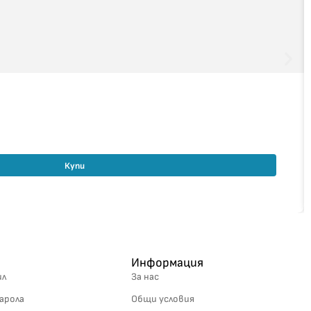
Купи
Информация
ил
За нас
арола
Общи условия