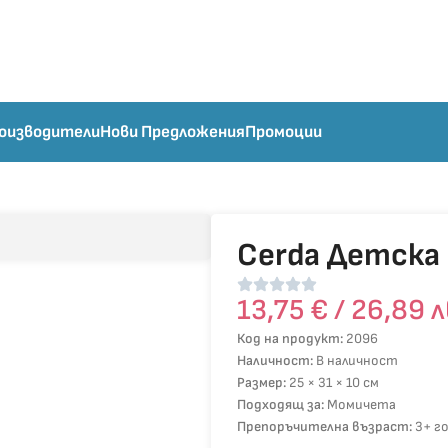
оизводители
Нови Предложения
Промоции
Cerda Детска 
13,75
€
/ 26,89 л
Код на продукт:
2096
Наличност:
В наличност
Размер:
25 × 31 × 10 см
Подходящ за:
Момичета
Препоръчителна възраст:
3+ г