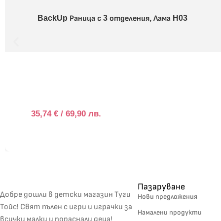
BackUp Раница с 3 отделения, Лама H03
35,74
€
/ 69,90 лв.
Пазаруване
Добре дошли в детски магазин Туги
Нови предложения
Тойс! Свят пълен с игри и играчки за
Намалени продукти
всички малки и пораснали деца!