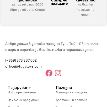
доставка
сигурно
качество
плащане
за поръчки над 60.00
на всички
Евро до офис на Спиди
предлагани
стоки
Добре дошли в детски магазин Туги Тойс! Свят пълен
с игри и играчки за всички малки и пораснали деца!
(+359) 876 367 002
office@tugytoys.com
Пазаруване
Полезно
Нови предложения
Методи на плащане
Намалени продукти
Доставки и срокове