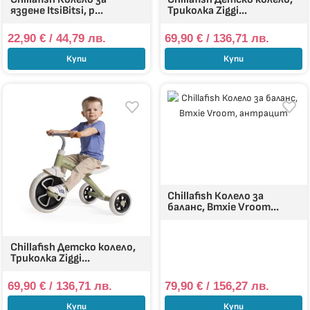
яздене ItsiBitsi, р...
Триколка Ziggi...
22,90
€
/ 44,79 лв.
69,90
€
/ 136,71 лв.
Купи
Купи
Chillafish Колело за
баланс, Bmxie Vroom...
Chillafish Детско колело,
Триколка Ziggi...
69,90
€
/ 136,71 лв.
79,90
€
/ 156,27 лв.
Купи
Купи