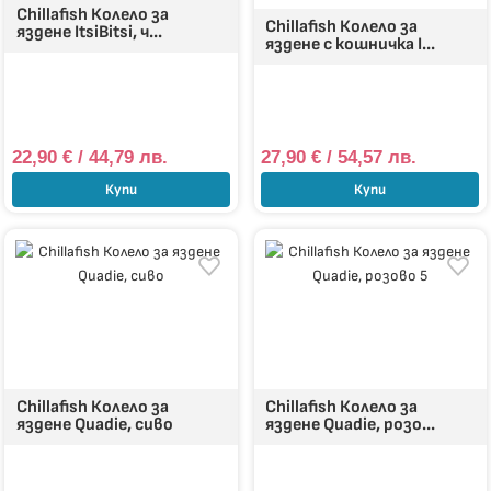
Chillafish Колело за
Chillafish Колело за
яздене ItsiBitsi, ч...
яздене с кошничка I...
22,90
€
/ 44,79 лв.
27,90
€
/ 54,57 лв.
Купи
Купи
Chillafish Колело за
Chillafish Колело за
яздене Quadie, сиво
яздене Quadie, розо...