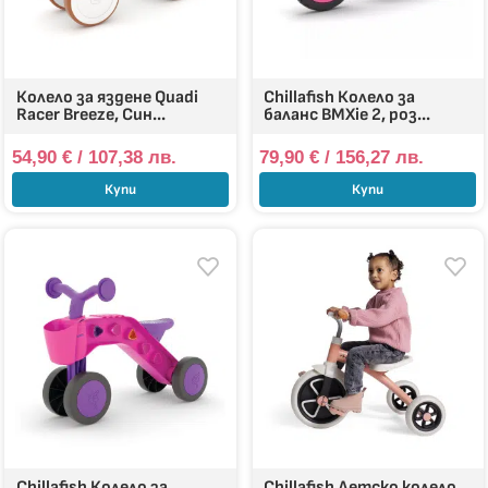
Колело за яздене Quadi
Chillafish Колело за
Racer Breeze, Син...
баланс BMXie 2, роз...
54,90
€
/ 107,38 лв.
79,90
€
/ 156,27 лв.
Купи
Купи
Chillafish Колело за
Chillafish Детско колело,