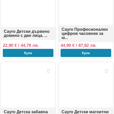
Cayro Професионален
Cayro Детски дървено
цифров часовник за
домино с две лица, ...
ш...
22,90
€
/ 44,79 лв.
44,90
€
/ 87,82 лв.
Купи
Купи
Cayro Детска забавна
Cayro Детски магнитни