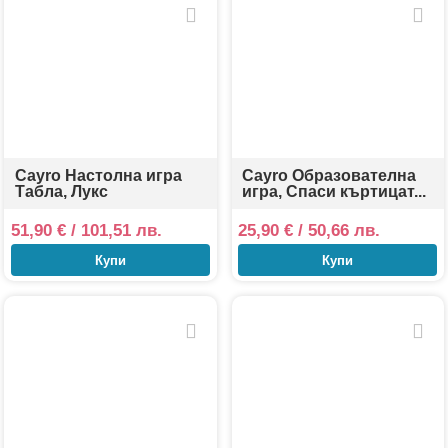
Cayro Настолна игра
Cayro Образователна
Табла, Лукс
игра, Спаси къртицат...
51,90
€
/ 101,51 лв.
25,90
€
/ 50,66 лв.
Купи
Купи