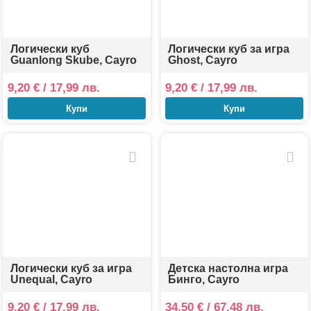
забавление. Cayro се ангажира с поддържането на
високи стандарти за качество и устойчивост в
своето производство, като цели да предоставя
забавни и образователни преживявания за
Логически куб
Логически куб за игра
Guanlong Skube, Cayro
Ghost, Cayro
семейства и приятели.
9,20
€
/ 17,99 лв.
9,20
€
/ 17,99 лв.
Купи
Купи
Логически куб за игра
Детска настолна игра
Unequal, Cayro
Бинго, Cayro
9,20
€
/ 17,99 лв.
34,50
€
/ 67,48 лв.