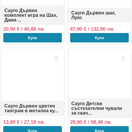
Cayro Дървен
Cayro Дървен шах,
комплект игра на Шах,
Лукс
Дама ...
20,90
€
/ 40,88 лв.
67,90
€
/ 132,80 лв.
Купи
Купи
Cayro Детски
Cayro Дървен цветен
състезателни чували
танграм в метална ку...
за скач...
13,90
€
/ 27,19 лв.
29,90
€
/ 58,48 лв.
Купи
Купи